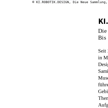
© KI.ROBOTIK.DESIGN, Die Neue Sammlung,
KI
Die
Bis
Seit
in M
Desi
Sami
Muse
führ
Gebi
Them
Aufg