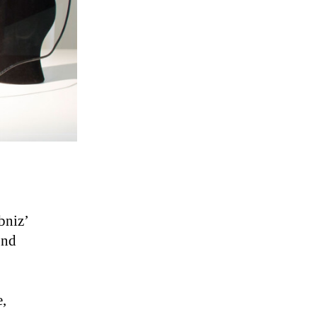
bniz’
und
e,