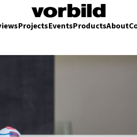
views
Projects
Events
Products
About
C