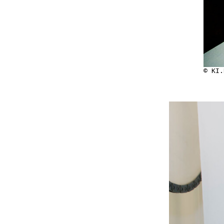
© KI.