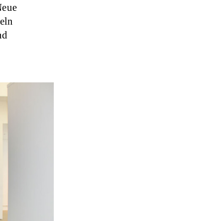
Neue
eln
nd